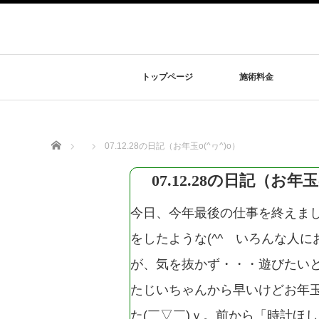
トップページ
施術料金
Home
07.12.28の日記（お年玉o(^ヮ^)o）
07.12.28の日記（お年玉
今日、今年最後の仕事を終えまし
をしたような(^^ゞいろんな人に
が、気を抜かず・・・遊びたいと
たじいちゃんから早いけどお年玉
た(￣▽￣)ｖ。前から「時計ほ