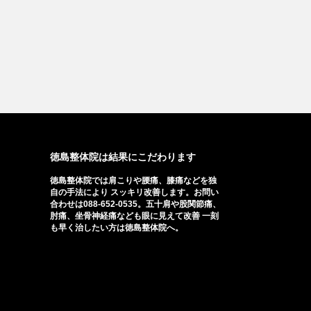
徳島整体院は結果にこだわります
徳島整体院では肩こりや腰痛、膝痛などを独
自の手法により スッキリ改善します。お問い
合わせは088-652-0535。五十肩や股関節痛、
肘痛、坐骨神経痛なども眼に見えて改善 一刻
も早く治したい方は徳島整体院へ。