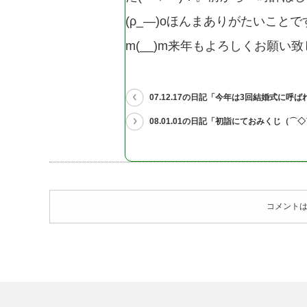
(ρ_―)oほんまありがたいことで
m(__)m来年もよろしくお願い致し
07.12.17の日記「今年は3回結婚式に呼ば
08.01.01の日記「初詣にておみくじ（⌒
コメント