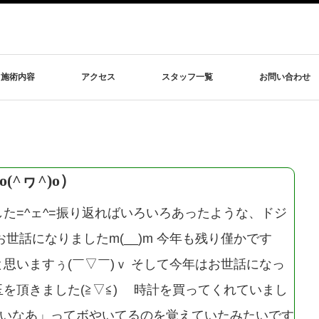
施術内容
アクセス
スタッフ一覧
お問い合わせ
o(^ヮ^)o）
た=^ェ^=振り返ればいろいろあったような、ドジ
お世話になりましたm(__)m 今年も残り僅かです
思いますぅ(￣▽￣)ｖ そして今年はお世話になっ
を頂きました(≧▽≦)ゞ 時計を買ってくれていまし
しいなあ」ってボやいてるのを覚えていたみたいです