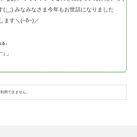
す(;_;) みなみなさま今年もお世話になりました
ます＼(~δ~)／
れる」
◇⌒）」
は利用できません。