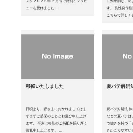
ング２０２６年 ５月号で特別インタビ
に効果的な、め
ューを受けました …
す。 良性発作
こちらで詳しく
移転いたしました
夏バテ解消
日頃より、皆さまにおかれましてはま
夏バテ対処法 
すますご盛栄のこととお慶び申し上げ
などの夏バテは
ます。 平素は格別のご高配を賜り厚く
つ働きを持つ「
御礼申し上げます。 …
き起こりやすい