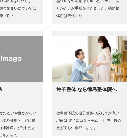
まい体操を紹介しま
盤矯正を対応させて頂いた方から、あ
性頭位めまいについては
りがたいお手紙を頂きました。徳島整
書いてい…
体院は先代：種…
法
逆子整体 なら徳島整体院へ
体がだるいや食欲がない
徳島整体院の逆子整体の成功率が高い
、体の機能を一定に保
理由は 逆子口コミお手紙 「拝啓 桜の
自律神経」が乱れたと
色が美しい季節になりま…
と考えられ…