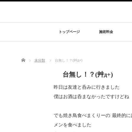
トップページ
施術料金
Home
未分類
台無し！？(艸д+)
台無し！？(艸д+)
昨日は友達と呑みに行きました
僕はお酒は呑まなかったですけどね
でも焼き鳥食べまくりーの
最終的に
メンを食べました