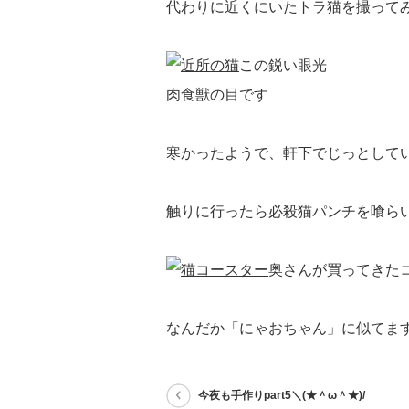
代わりに近くにいたトラ猫を撮って
この鋭い眼光
肉食獣の目です
寒かったようで、軒下でじっとして
触りに行ったら必殺猫パンチを喰ら
奥さんが買ってきた
なんだか「にゃおちゃん」に似てま
今夜も手作りpart5＼(★＾ω＾★)/