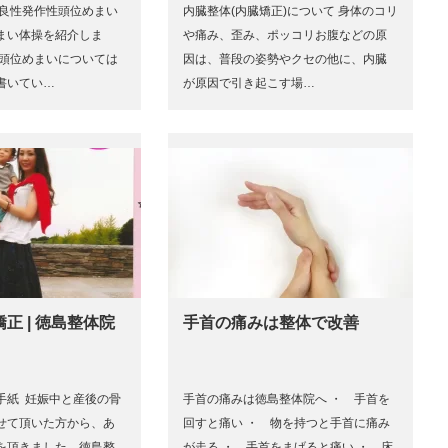
に良性発作性頭位めまい
内臓整体(内臓矯正)について 身体のコリ
まい体操を紹介しま
や痛み、歪み、ポッコリお腹などの原
性頭位めまいについては
因は、普段の姿勢やクセの他に、内臓
書いてい…
が原因で引き起こす場…
正 | 徳島整体院
手首の痛みは整体で改善
手紙 妊娠中と産後の骨
手首の痛みは徳島整体院へ ・ 手首を
せて頂いた方から、あ
回すと痛い ・ 物を持つと手首に痛み
を頂きました。徳島整
が走る ・ 手首をまげると痛い ・ 床