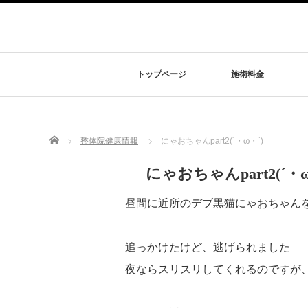
トップページ
施術料金
Home
整体院健康情報
にゃおちゃんpart2(´・ω・`)
にゃおちゃんpart2(´・ω
昼間に近所のデブ黒猫にゃおちゃん
追っかけたけど、逃げられました
夜ならスリスリしてくれるのですが