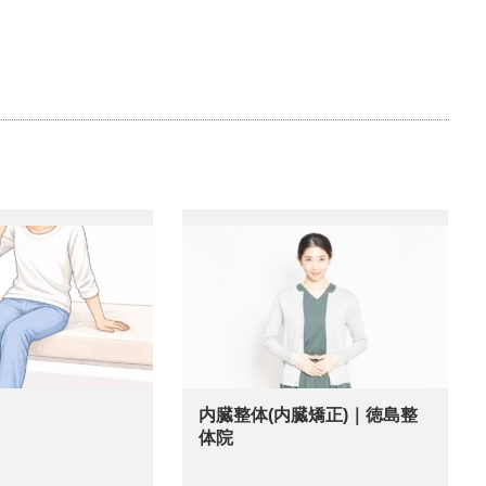
内臓整体(内臓矯正)｜徳島整
体院