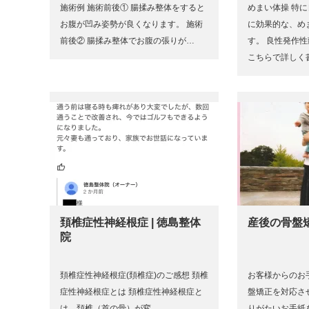
施術例 施術前後① 腸揉み整体をすると
めまい体操 特
お腹が凹み姿勢が良くなります。 施術
に効果的な、め
前後② 腸揉み整体でお腹の張りが…
す。 良性発作
こちらで詳しく
頚椎症性神経根症 | 徳島整体
産後の骨盤矯
院
頚椎症性神経根症(頚椎症)のご感想 頚椎
お客様からのお
症性神経根症とは 頚椎症性神経根症と
盤矯正を対応さ
は、頚椎（首の骨）が変…
りがたいお手紙