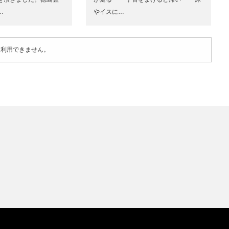
…
やイスに…
は利用できません。