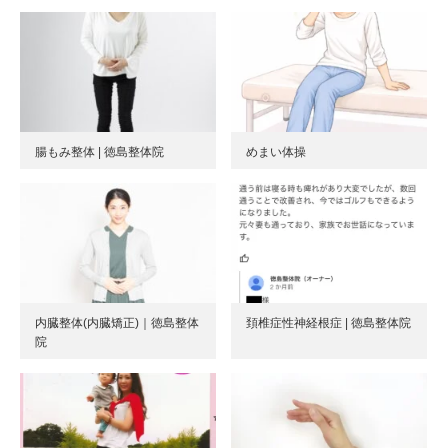
腸もみ整体 | 徳島整体院
めまい体操
内臓整体(内臓矯正)｜徳島整体
頚椎症性神経根症 | 徳島整体院
院