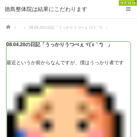
徳島整体院は結果にこだわります
Home
08.04.20の日記「うっかりうつべぇヾ(´ε｀*)ゝ」
08.04.20の日記「うっかりうつべぇヾ(´ε｀*)ゝ」
最近というか前からなんですが、僕はうっかり者です