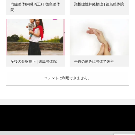
内臓整体(内臓矯正)｜徳島整体
頚椎症性神経根症 | 徳島整体院
院
産後の骨盤矯正 | 徳島整体院
手首の痛みは整体で改善
コメントは利用できません。