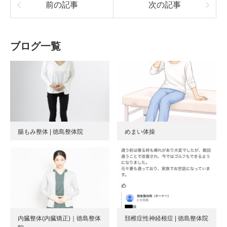
前の記事
次の記事
ブログ一覧
腸もみ整体 | 徳島整体院
めまい体操
内臓整体(内臓矯正)｜徳島整体
頚椎症性神経根症 | 徳島整体院