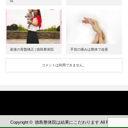
院
産後の骨盤矯正 | 徳島整体院
手首の痛みは整体で改善
コメントは利用できません。
Copyright ©
徳島整体院は結果にこだわります
All Rights