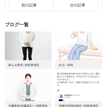
前の記事
次の記事
ブログ一覧
腸もみ整体 | 徳島整体院
めまい体操
内臓整体(内臓矯正)｜徳島整体
頚椎症性神経根症 | 徳島整体院