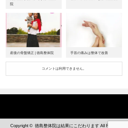
院
産後の骨盤矯正 | 徳島整体院
手首の痛みは整体で改善
コメントは利用できません。
Copyright ©
徳島整体院は結果にこだわります
All Rights