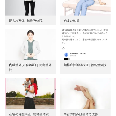
腸もみ整体 | 徳島整体院
めまい体操
内臓整体(内臓矯正)｜徳島整体
頚椎症性神経根症 | 徳島整体院
院
産後の骨盤矯正 | 徳島整体院
手首の痛みは整体で改善