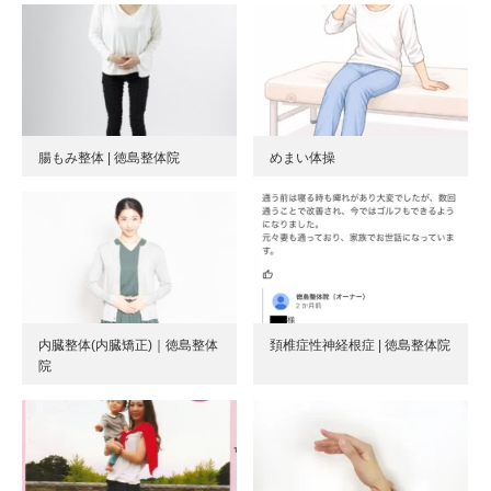
腸もみ整体 | 徳島整体院
めまい体操
内臓整体(内臓矯正)｜徳島整体
頚椎症性神経根症 | 徳島整体院
院