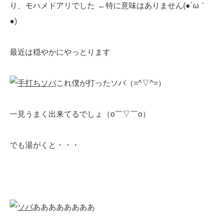
り、モハメドアリでした
←特に意味はありません(●´ω｀
●)ゞ
最近は穏やかにやっとります
これ僕が打ったソバ（=^▽^=）
一見うまく出来てるでしょ（o￣▽￣o）
でも湯がくと・・・
ああああああああ