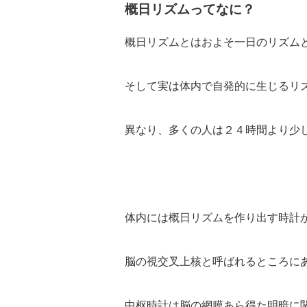
概日リズムってなに？
概日リズムとはおよそ一日のリズム
そして実は体内で自発的に生じるリ
異なり、多くの人は２４時間より少
体内には概日リズムを作り出す時計
脳の視交叉上核と呼ばれるところに
中枢時計は脳の網膜あら得た明暗に