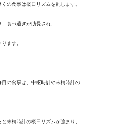
遅くの食事は概日リズムを乱します。
り、食べ過ぎが助長され、
まります。
分目の食事は、中枢時計や末梢時計の
ると末梢時計の概日リズムが強まり、