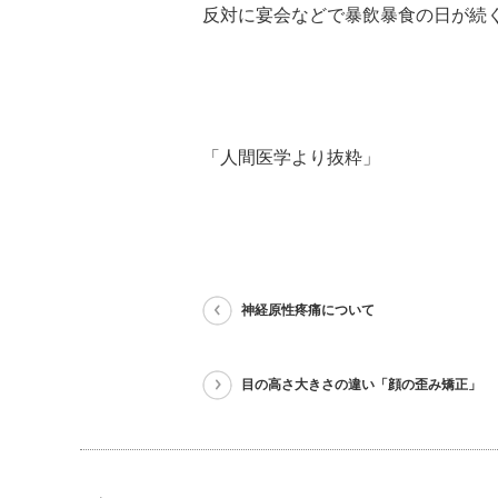
反対に宴会などで暴飲暴食の日が続
「人間医学より抜粋」
神経原性疼痛について
目の高さ大きさの違い「顔の歪み矯正」