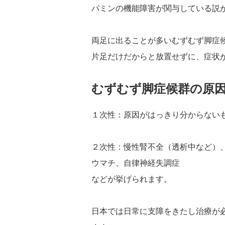
パミンの機能障害が関与している説
両足に出ることが多いむずむず脚症
片足だけだからと放置せずに、症状
むずむず脚症候群の原
１次性：原因がはっきり分からない
２次性：慢性腎不全（透析中など）
ウマチ、自律神経失調症
などが挙げられます。
日本では日常に支障をきたし治療が必