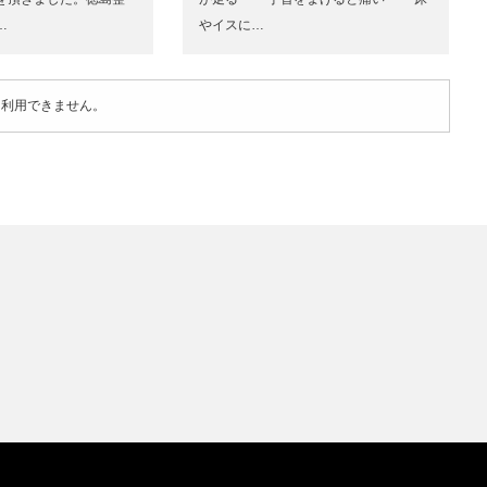
…
やイスに…
は利用できません。