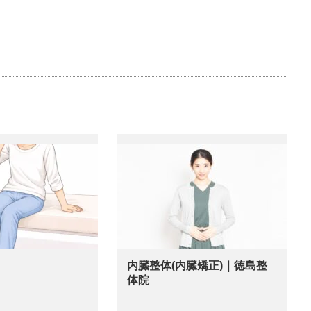
内臓整体(内臓矯正)｜徳島整
体院