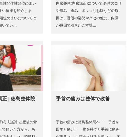
に良性発作性頭位めまい
内臓整体(内臓矯正)について 身体のコリ
まい体操を紹介しま
や痛み、歪み、ポッコリお腹などの原
性頭位めまいについては
因は、普段の姿勢やクセの他に、内臓
書いてい…
が原因で引き起こす場…
正 | 徳島整体院
手首の痛みは整体で改善
手紙 妊娠中と産後の骨
手首の痛みは徳島整体院へ ・ 手首を
せて頂いた方から、あ
回すと痛い ・ 物を持つと手首に痛み
を頂きました。徳島整
が走る ・ 手首をまげると痛い ・ 床