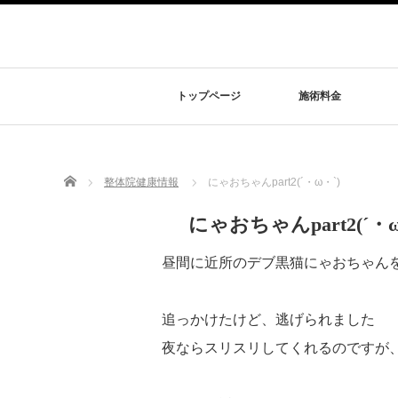
トップページ
施術料金
Home
整体院健康情報
にゃおちゃんpart2(´・ω・`)
にゃおちゃんpart2(´・ω
昼間に近所のデブ黒猫にゃおちゃん
追っかけたけど、逃げられました
夜ならスリスリしてくれるのですが