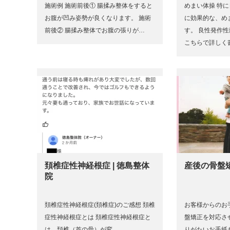
施術例 施術前後① 腸揉み整体をすると
めまい体操 特
お腹が凹み姿勢が良くなります。 施術
に効果的な、め
前後② 腸揉み整体でお腹の張りが…
す。 良性発作
こちらで詳しく
頚椎症性神経根症 | 徳島整体
産後の骨盤矯
院
頚椎症性神経根症(頚椎症)のご感想 頚椎
お客様からのお
症性神経根症とは 頚椎症性神経根症と
盤矯正を対応さ
は、頚椎（首の骨）が変…
りがたいお手紙