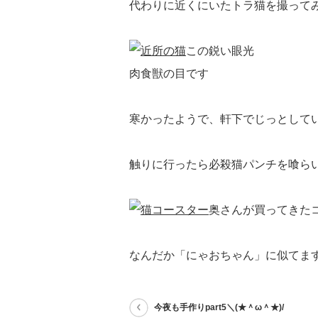
代わりに近くにいたトラ猫を撮って
この鋭い眼光
肉食獣の目です
寒かったようで、軒下でじっとして
触りに行ったら必殺猫パンチを喰ら
奥さんが買ってきた
なんだか「にゃおちゃん」に似てま
今夜も手作りpart5＼(★＾ω＾★)/