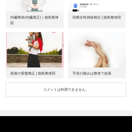
内臓整体(内臓矯正)｜徳島整体
頚椎症性神経根症 | 徳島整体院
院
産後の骨盤矯正 | 徳島整体院
手首の痛みは整体で改善
コメントは利用できません。