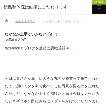
徳島整体院は結果にこだわります
Home
お気ままブログ
なかなか上手くいかない(;´д｀)
なかなか上手くいかない(;´д｀)
お気ままブログ
facebookとブログを連結に悪戦苦闘中・・・
今日は奥さんが新しい大きな丸アジを買って来てくれた
ので、捌いてタタキで食べました
写真を撮るのを忘れた
んだけど、なかなか上手く捌けたと思う
今日は大根おろ
しとネギとポン酢にさらにスダチをかけていただきまし