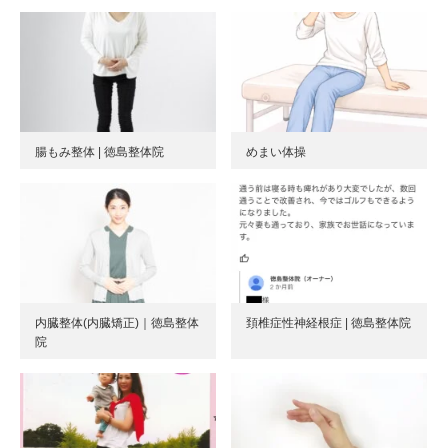
腸もみ整体 | 徳島整体院
めまい体操
内臓整体(内臓矯正)｜徳島整体
頚椎症性神経根症 | 徳島整体院
院